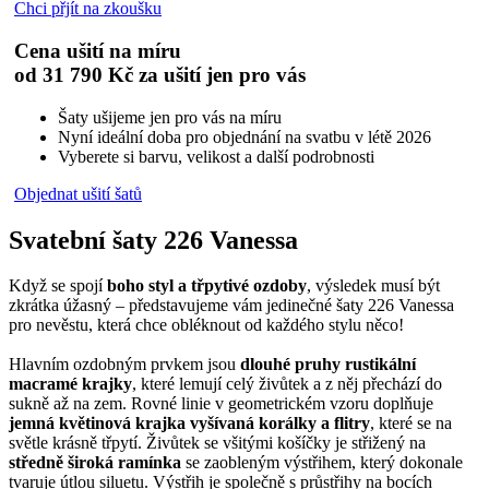
Chci přjít na zkoušku
Cena ušití na míru
od
31 790 Kč
za ušití jen pro vás
Šaty ušijeme jen pro vás na míru
Nyní ideální doba pro objednání na svatbu v létě 2026
Vyberete si barvu, velikost a další podrobnosti
Objednat ušití šatů
Svatební šaty 226 Vanessa
Když se spojí
boho styl a třpytivé ozdoby
, výsledek musí být
zkrátka úžasný – představujeme vám jedinečné šaty 226 Vanessa
pro nevěstu, která chce obléknout od každého stylu něco!
Hlavním ozdobným prvkem jsou
dlouhé pruhy rustikální
macramé krajky
, které lemují celý živůtek a z něj přechází do
sukně až na zem. Rovné linie v geometrickém vzoru doplňuje
jemná květinová krajka vyšívaná korálky a flitry
, které se na
světle krásně třpytí. Živůtek se všitými košíčky je střižený na
středně široká ramínka
se zaobleným výstřihem, který dokonale
tvaruje útlou siluetu. Výstřih je společně s průstřihy na bocích