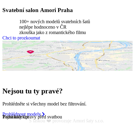
Svatební salon Amori Praha
100+ nových modelů svatebních šatů
nejlépe hodnoceno v ČR
zkouška jako z romantického filmu
Chci to prozkoumat
Na dělostřílnách 1060/4, 162 00 Praha 6-Břevnov
Nejsou tu ty pravé?
Prohlédněte si všechny model bez filtrování.
Prohlédnout modely
Podmínky úpravy před svatbou
Tajná kolekce
S láskou ❤️ provozuje Amori šaty s.r.o.