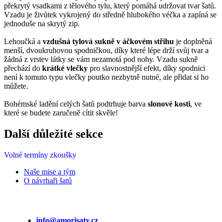
překrytý vsadkami z tělového tylu, který pomáhá udržovat tvar šatů.
Vzadu je živůtek vykrojený do středně hlubokého véčka a zapíná se
jednoduše na skrytý zip.
Lehoučká a
vzdušná tylová sukně v áčkovém střihu
je doplněná
menší, dvoukruhovou spodničkou, díky které lépe drží svůj tvar a
žádná z vrstev látky se vám nezamotá pod nohy. Vzadu sukně
přechází do
krátké vlečky
pro slavnostnější efekt, díky spodnici
není k tomuto typu vlečky poutko nezbytně nutné, ale přidat si ho
můžete.
Bohémské ladění celých šatů podtrhuje barva
slonové kosti
, ve
které se budete zaručeně cítit skvěle!
Další důležité sekce
Volné termíny zkoušky
Naše mise a tým
O návrhaři šatů
info@amorisaty.cz