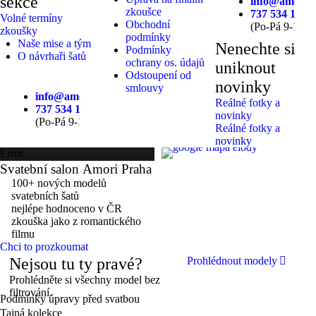
sekce
info@amorisa
zkoušce
737 534 134
Volné termíny
Obchodní
(Po-Pá 9-17)
zkoušky
podmínky
Naše mise a tým
Nenechte si
Podmínky
O návrhaři šatů
ochrany os. údajů
uniknout
Odstoupení od
novinky
smlouvy
info@amorisaty.cz
Reálné fotky a
737 534 134
novinky
(Po-Pá 9-17)
Reálné fotky a
novinky
Error
Svatební salon Amori Praha
Na dělostřílnách 1060/4, 162 00
Praha 6-Břevnov
100+ nových modelů
svatebních šatů
nejlépe hodnoceno v ČR
zkouška jako z romantického
filmu
Chci to prozkoumat
Nejsou tu ty pravé?
Prohlédnout modely
Prohlédněte si všechny model bez
filtrování.
Podmínky úpravy před svatbou
Tajná kolekce