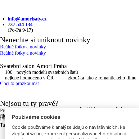
info@amorisaty.cz
737 534 134
(Po-Pá 9-17)
Nenechte si uniknout novinky
Reálné fotky a novinky
Reálné fotky a novinky
Svatební salon Amori Praha
100+ nových modelů svatebních šatů
nejlépe hodnoceno v ČR
zkouška jako z romantického filmu
Chci to prozkoumat
Na dělostřílnách 1060/4, 162 00 Praha 6-Břevnov
Nejsou tu ty pravé?
Prohlédnout modely
Prohlédněte si všechny model bez
filtrování.
Používáme cookies
Podmínky úpravy před svatbou
Tajná kolekce
Cookie používáme k analýze údajů o návštěvnících, ke
zlepšení webu, zobrazení personalizovaného obsahu a
S láskou ❤️ provozuje Amori šaty s.r.o.