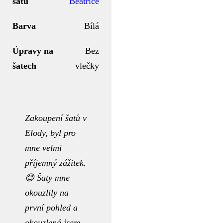
šatů
Beatrice
Barva
Bílá
Úpravy na
Bez
šatech
vlečky
Zakoupení šatů v
Elody, byl pro
mne velmi
příjemný zážitek.
😊 Šaty mne
okouzlily na
první pohled a
okouzlená jsem