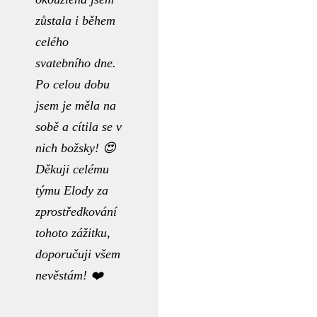
zůstala i během
celého
svatebního dne.
Po celou dobu
jsem je měla na
sobě a cítila se v
nich božsky! 😍
Děkuji celému
týmu Elody za
zprostředkování
tohoto zážitku,
doporučuji všem
nevěstám! ❤️